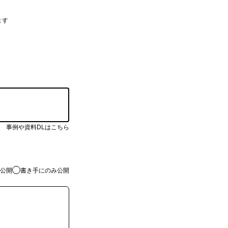
ます
事例や資料DLはこちら
公開
書き手にのみ公開